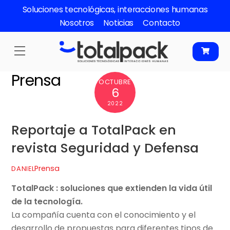
Skip
Soluciones tecnológicas, interacciones humanas
to
Nosotros
Noticias
Contacto
content
Menu
Prensa
OCTUBRE
6
2022
Reportaje a TotalPack en
revista Seguridad y Defensa
Prensa
DANIEL
TotalPack : soluciones que extienden la vida útil
de la tecnología.
La compañía cuenta con el conocimiento y el
desarrollo de propuestas para diferentes tipos de