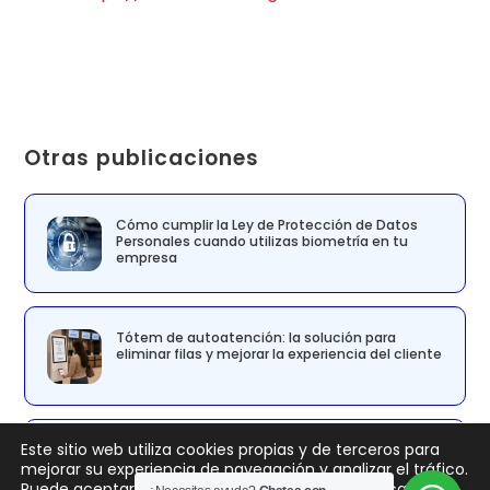
Otras publicaciones
Cómo cumplir la Ley de Protección de Datos
Personales cuando utilizas biometría en tu
empresa
Tótem de autoatención: la solución para
eliminar filas y mejorar la experiencia del cliente
Este sitio web utiliza cookies propias y de terceros para
8 minutos definen si tu cliente se queda
mejorar su experiencia de navegación y analizar el tráfico.
Puede aceptar todas las cookies y nuestra
Política de