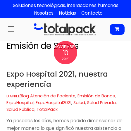
Skip
Soluciones tecnológicas, interacciones humanas
to
Nosotros
Noticias
Contacto
content
Menu
Emisión de Bonos
NOVIEMBRE
10
2021
Expo Hospital 2021, nuestra
experiencia
Blog
Atención de Paciente
,
Emisión de Bonos
,
DANIEL
ExpoHospital
,
ExpoHospital2021
,
Salud
,
Salud Privada
,
Salud Pública
,
TotalPack
Ya pasados los días, hemos podido dimensionar de
mejor manera lo que significó nuestra asistencia a