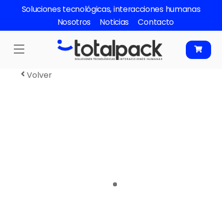
Skip
Soluciones tecnológicas, interacciones humanas
to
Nosotros
Noticias
Contacto
content
Menu
Volver