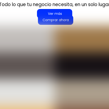
Todo lo que tu negocio necesita, en un solo luga
‎ ‎ ‎ ‎ ‎ ‎ ‎ Ver más‎‎ ‎ ‎ ‎ ‎ ‎ ‎
Comprar ahora