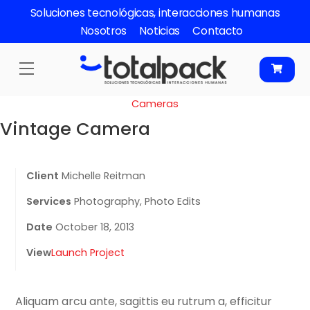
Skip
Soluciones tecnológicas, interacciones humanas
to
Nosotros
Noticias
Contacto
content
Menu
Cameras
Vintage Camera
Client
Michelle Reitman
Services
Photography, Photo Edits
Date
October 18, 2013
View
Launch Project
Aliquam arcu ante, sagittis eu rutrum a, efficitur