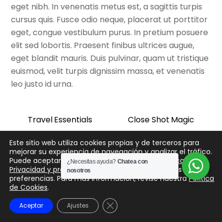
eget nibh. In venenatis metus est, a sagittis turpis
cursus quis. Fusce odio neque, placerat ut porttitor
eget, congue vestibulum purus. In pretium posuere
elit sed lobortis. Praesent finibus ultrices augue,
eget blandit mauris. Duis pulvinar, quam ut tristique
euismod, velit turpis dignissim massa, et venenatis
leo justo id urna.
Travel Essentials
Close Shot Magic
Este sitio web utiliza cookies propias y de terceros para
mejorar su experiencia de navegación y analizar el tráfico.
Puede aceptar todas las cookies y nuestra
Política de
¿Necesitas ayuda?
Chatea con
Privacidad y protección de datos
o configurar sus
nosotros
preferencias. Para más información, revise nuestra
Política
de Cookies
.
Cerrar el banner de cookies R
Aceptar
Ajustes