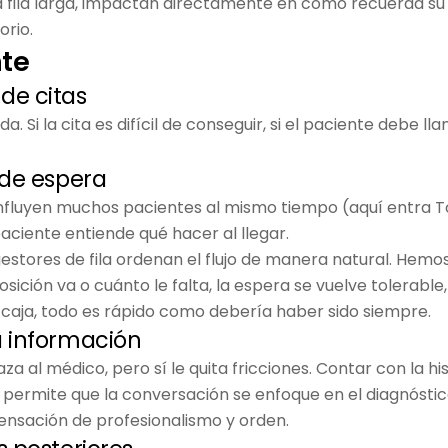
fila larga, impactan directamente en cómo recuerda su v
orio.
nte
de citas
 Si la cita es difícil de conseguir, si el paciente debe ll
 de espera
nfluyen muchos pacientes al mismo tiempo (aquí entra T
aciente entiende qué hacer al llegar.
stores de fila ordenan el flujo de manera natural. Hemos
ición va o cuánto le falta, la espera se vuelve tolerable,
caja, todo es rápido como debería haber sido siempre.
a información
a al médico, pero sí le quita fricciones. Contar con la his
ermite que la conversación se enfoque en el diagnóstico
sensación de profesionalismo y orden.