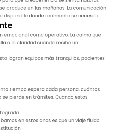
para que la experiencia se sienta natural.
ue se produce en las mañanas. La comunicación
té disponible donde realmente se necesita.
ente
tan emocional como operativo. La calma que
la o la claridad cuando recibe un
sto logran equipos más tranquilos, pacientes
cuánto tiempo espera cada persona, cuántos
 se pierde en trámites. Cuando estos
ntegrada.
mos en estos años es que un viaje fluido
stitución.