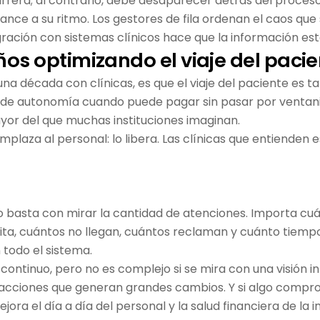
rrera; al contrario, debe desaparecer detrás del proceso 
ance a su ritmo. Los gestores de fila ordenan el caos q
egración con sistemas clínicos hace que la información es
os optimizando el viaje del paci
na década con clínicas, es que el viaje del paciente es 
n de autonomía cuando puede pagar sin pasar por ventanil
yor del que muchas instituciones imaginan.
laza al personal: lo libera. Las clínicas que entienden e
, no basta con mirar la cantidad de atenciones. Importa 
ta, cuántos no llegan, cuántos reclaman y cuánto tiempo
 todo el sistema.
 continuo, pero no es complejo si se mira con una visión i
ciones que generan grandes cambios. Y si algo comproba
ora el día a día del personal y la salud financiera de la in