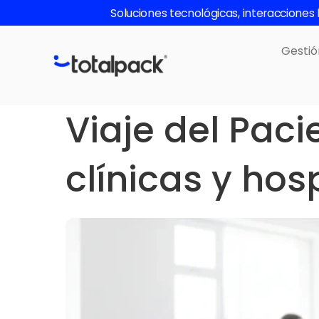
Skip
Soluciones tecnológicas, interaccione
to
content
Gestió
Viaje del Paci
clínicas y hos