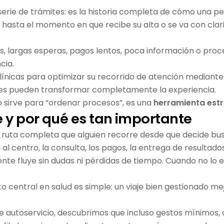
ie de trámites: es la historia completa de cómo una per
 hasta el momento en que recibe su alta o se va con cla
s, largas esperas, pagos lentos, poca información o proces
cia.
nicas para optimizar su recorrido de atención mediante 
es pueden transformar completamente la experiencia.
lo sirve para “ordenar procesos”, es una
herramienta est
te y por qué es tan importante
la ruta completa que alguien recorre desde que decide bu
da al centro, la consulta, los pagos, la entrega de resultado
ente fluye sin dudas ni pérdidas de tiempo. Cuando no lo 
o central en salud es simple: un viaje bien gestionado m
de autoservicio, descubrimos que incluso gestos mínimos,