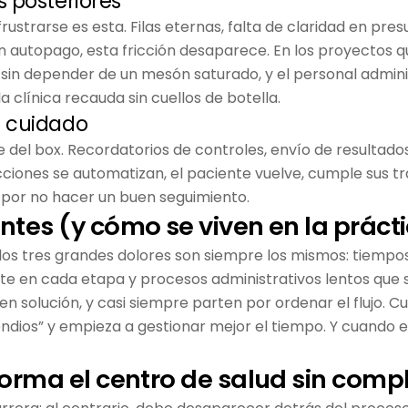
s posteriores
rustrarse es esta. Filas eternas, falta de claridad en pr
n autopago, esta fricción desaparece. En los proyectos 
n sin depender de un mesón saturado, y el personal admi
 clínica recauda sin cuellos de botella.
l cuidado
le del box. Recordatorios de controles, envío de resulta
acciones se automatizan, el paciente vuelve, cumple sus
 por no hacer un buen seguimiento.
tes (y cómo se viven en la práct
los tres grandes dolores son siempre los mismos: tiempos
nte en cada etapa y procesos administrativos lentos que
n solución, y casi siempre parten por ordenar el flujo. C
endios” y empieza a gestionar mejor el tiempo. Y cuando e
orma el centro de salud sin compl