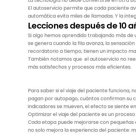
La tecnología no debe convertirse en otra ba
El autoservicio permite que cada paciente av
automática evita miles de llamadas. Y la int
Lecciones después de 10 añ
Si algo hemos aprendido trabajando más de u
se genera cuando la fila avanza, la sensació
recordatorio a tiempo, tienen un impacto ma
También notamos que el autoservicio no reemp
más satisfechos y procesos más eficientes.
Para saber si el viaje del paciente funciona
pagan por autopago, cuántos confirman su ci
indicadores se mueven, el efecto se siente en
Optimizar el viaje del paciente es un proceso
Cada etapa puede mejorarse con pequeñas ac
no solo mejora la experiencia del paciente: mej