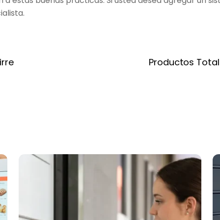
 estas buenas prácticas. Si usted desea agregar un sist
alista.
irre
Productos Total