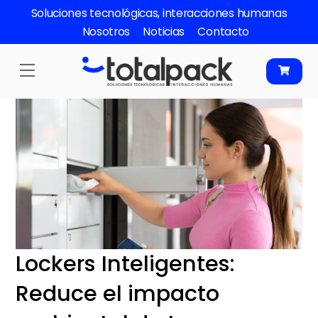
Skip
Soluciones tecnológicas, interacciones humanas
to
Nosotros
Noticias
Contacto
content
Menu
Lockers Inteligentes:
Reduce el impacto