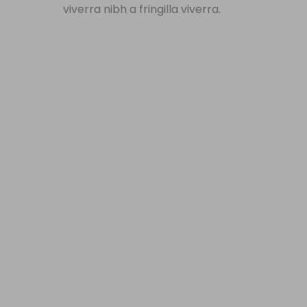
viverra nibh a fringilla viverra.
Fullwidth Image Layout