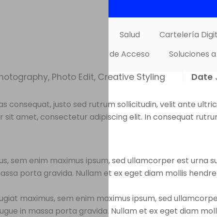
s humanas
n de Filas
Autoservicio
Salud
Cartelería Digi
Control de Acceso
Soluciones a
otography, Photo Edit, Creative Styling
Date
onsequat, justo sed rutrum sollicitudin, velit ante ultric
 sit amet, consectetur adipiscing elit. In consequat rutr
mus, sem enim maximus ipsum, sed ullamcorper est urna 
assa porta gravida. Nullam et ex eget diam mollis hendrer
m feugiat maximus, sem enim maximus ipsum, sed ullamcor
ugue in massa porta gravida. Nullam et ex eget diam molli