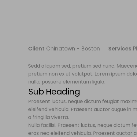
Skip
Soluciones tecnológicas, interaccione
to
content
Gestió
Client
Chinatown - Boston
Services
Ph
Sedd aliquam sed, pretium sed nunc. Maecenas c
pretium non ex ut volutpat. Lorem ipsum dolor
nulla, posuere elementum ligula.
Sub Heading
Praesent luctus, neque dictum feugiat maxi
eleifend vehicula. Praesent auctor augue in m
a fringilla viverra.
Nulla facilisi. Praesent luctus, neque dictu
eros nec eleifend vehicula. Praesent auctor a