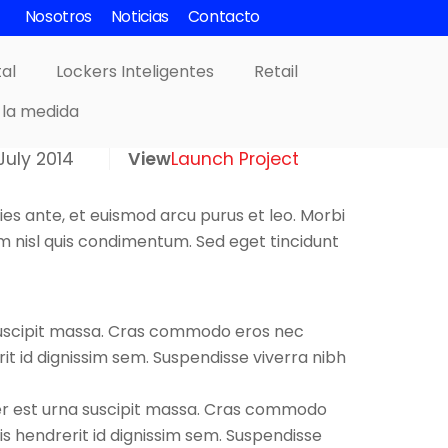
Nosotros
Noticias
Contacto
tal
Lockers Inteligentes
Retail
 la medida
July 2014
View
Launch Project
ies ante, et euismod arcu purus et leo. Morbi
um nisl quis condimentum. Sed eget tincidunt
suscipit massa. Cras commodo eros nec
it id dignissim sem. Suspendisse viverra nibh
per est urna suscipit massa. Cras commodo
s hendrerit id dignissim sem. Suspendisse