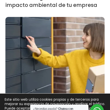
impacto ambiental de tu empresa
Este sitio web utiliza cookies propias y de terceros para
mejorar su experiencia de navegación y analizar el tráfico.
BLOG
,
NOTICIAS
Puede aceptar todas las cookies y nuestra
Política de
¿Necesitas ayuda?
Chatea con