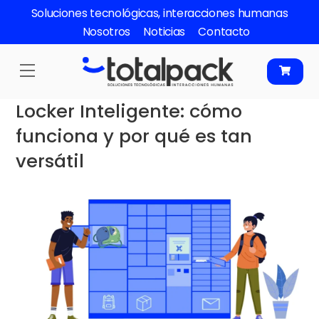
Skip
Soluciones tecnológicas, interacciones humanas
to
Nosotros
Noticias
Contacto
content
Menu
Locker Inteligente: cómo
funciona y por qué es tan
versátil