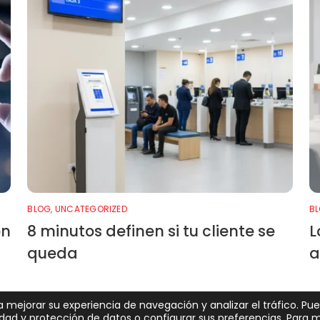
BLOG
,
UNCATEGORIZED
B
ón
8 minutos definen si tu cliente se
L
queda
a
ra mejorar su experiencia de navegación y analizar el tráfico. Pu
cidad y protección de datos
o configurar sus preferencias. Para 