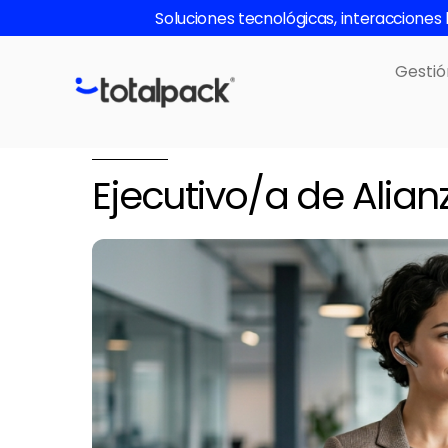
Skip
Soluciones tecnológicas, interaccione
to
content
Gestió
Ejecutivo/a de Alia